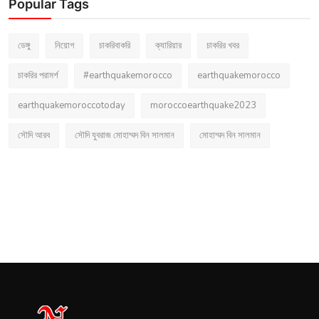
Popular Tags
ডেঙ্গু
নিয়োগ
চাকরিবাকরি
ক্যারিয়ার
চাকরির খবর
চাকরির পরামর্শ
#earthquakemorocco
earthquakemorocco
earthquakemoroccotoday
moroccoearthquake2023
সৌদি আরব
সৌদি যুবরাজ মোহাম্মদ বিন সালমান
মোহাম্মদ বিন সালমান