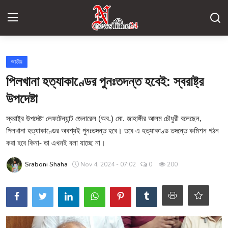
Login
Register
জাতীয়
পিলখানা হত্যাকাণ্ডের পুনঃতদন্ত হবেই: স্বরাষ্ট্র
যোগাযোগ
উপদেষ্টা
জাতীয়
স্বরাষ্ট্র উপদেষ্টা লেফটেন্যান্ট জেনারেল (অব.) মো. জাহাঙ্গীর আলম চৌধুরী বলেছেন,
বিশ্ব
পিলখানা হত্যাকাণ্ডের অবশ্যই পুনঃতদন্ত হবে। তবে এ হত্যাকাণ্ড তদন্তে কমিশন গঠন
করা হবে কিনা- তা এখনই বলা যাচ্ছে না।
অর্থনীতি
Sraboni Shaha
Nov 4, 2024 - 07:02
0
200
মতামত
খেলা
প্রযুক্তি