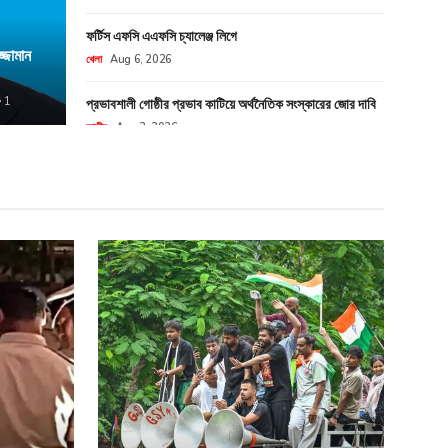
পররাষ্ট্র 
ফর্টিস এফসি এএফসি চ্যালেঞ্জ লিগে
শঙ্কাজনক বিস্তার
হওয়া নিয়
্জামান
খেলা
Aug 6, 2026
Fuad Hasan
1
প্রভাবশালী গোষ্ঠীর প্রভাব কাটিয়ে অর্থনৈতিক সংস্কারের জোর দাবি
জাতীয়
Aug 3, 2026