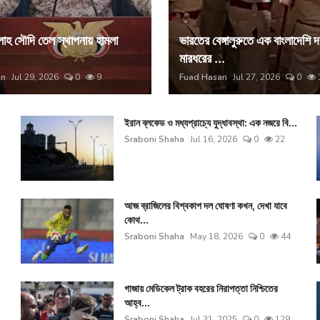
াহ সৌদি তেল স্থাপনায় হামলা
ভারতের বেঙ্গালুরুতে এক বাংলাদেশি 
মারধরের ...
an
Jul 29, 2026
0
9
Fuad Hasan
Jul 27, 2026
0
ইরান ব্লকেড ও মধ্যপ্রাচ্যে যুদ্ধাবস্থা: এক নজরে বি...
Sraboni Shaha
Jul 16, 2026
0
22
আজ ব্রাজিলের বিশ্বকাপ দল ঘোষণা কখন, দেখা যাবে
কোথ...
Sraboni Shaha
May 18, 2026
0
44
গাজায় মেডিকেল ট্রাক বহরের নিরাপত্তা নিশ্চিতের
আহ্ব...
Sraboni Shaha
Jul 31, 2025
0
129