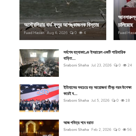
আনসারুল্ল
অস্ট্রেলিয়ায় বার্ড ফ্লুর আশঙ্কাজনক বিস্তার
চালিয়েছে
Fuad Hasan
Aug 6, 2026
0
4
Fuad Has
সর্বশেষ হত্যাকাণ্ডে ইসরায়েল একটি পারিবারিক
বাড়িত...
Sraboni Shaha
Jul 23, 2026
0
24
ইতিহাসের সবচেয়ে বড় আয়োজন! তীব্র গরম উপেক্ষা
করেই য...
Sraboni Shaha
Jul 5, 2026
0
18
আজ পবিত্র শবে বরাত
Sraboni Shaha
Feb 2, 2026
0
56