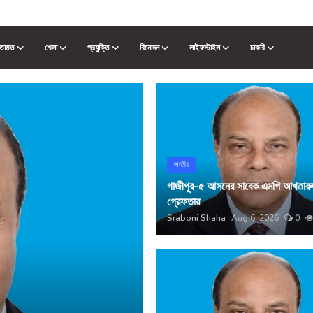
তামত
খেলা
প্রযুক্তি
বিনোদন
লাইফস্টাইল
চাকরি
জাতীয়
গাজীপুর-৫ আসনের সাবেক এমপি আখতারুজ
গ্রেফতার
Sraboni Shaha
Aug 6, 2026
0