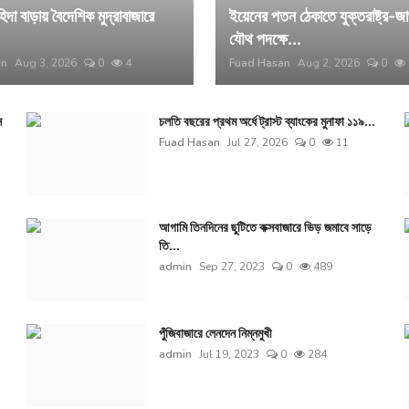
িদা বাড়ায় বৈদেশিক মুদ্রাবাজারে
ইয়েনের পতন ঠেকাতে যুক্তরাষ্ট্র-জ
যৌথ পদক্ষে...
an
Aug 3, 2026
0
4
Fuad Hasan
Aug 2, 2026
0
স
চলতি বছরের প্রথম অর্ধে ট্রাস্ট ব্যাংকের মুনাফা ১১৯...
Fuad Hasan
Jul 27, 2026
0
11
আগামি তিনদিনের ছুটিতে কক্সবাজারে ভিড় জমাবে সাড়ে
তি...
admin
Sep 27, 2023
0
489
পুঁজিবাজারে লেনদেন নিম্নমুখী
admin
Jul 19, 2023
0
284