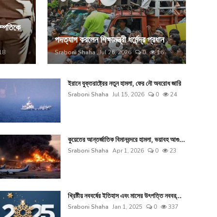
দম্পতিকে
পদত্যাগ করলেন শিক্ষামন্ত্রী ধর্মেন্দ্র প্রধান
18
Sraboni Shaha
Jul 26, 2026
0
16
ইরানে যুক্তরাষ্ট্রের নতুন হামলা, ফের নৌ অবরোধ জারি
Sraboni Shaha
Jul 15, 2026
0
24
কুয়েতের আন্তর্জাতিক বিমানবন্দরে হামলা, ভয়াবহ আগু...
Sraboni Shaha
Apr 1, 2026
0
23
খ্রিষ্টীয় নববর্ষের ইতিহাস এবং মাসের উৎপত্তি নববর্...
Sraboni Shaha
Jan 1, 2025
0
337