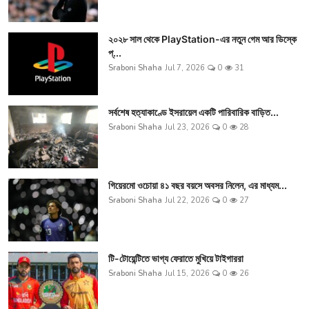
২০২৮ সাল থেকে PlayStation-এর নতুন গেম আর ডিস্কে
প্...
Sraboni Shaha
Jul 7, 2026
0
31
সর্বশেষ হত্যাকাণ্ডে ইসরায়েল একটি পারিবারিক বাড়িত...
Sraboni Shaha
Jul 23, 2026
0
28
গিয়েরমো ওচোয়া ৪১ বছর বয়সে অবসর নিলেন, এর মাধ্যম...
Sraboni Shaha
Jul 22, 2026
0
27
টি-টোয়েন্টিতে ভাগ্য ফেরাতে মুখিয়ে টাইগাররা
Sraboni Shaha
Jul 15, 2026
0
26