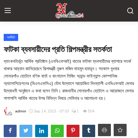
Login
Register
অর্থনীতি
ফাটকা ব্যবসায়ীদের প্রতি শিল্পমন্ত্রীর সতর্কতা
যোগাযোগ
ব্যাংকবহির্ভূত আর্থিক প্রতিষ্ঠান (এনবিএফআই) খাতের ফাটকা ব্যবসায়ীদের ব্যাপারে সতর্ক
জাতীয়
থাকার আহ্বান জানিয়েছেন শিল্পমন্ত্রী নূরুল মজিদ মাহমুদ হুমায়ূন। গতকাল বুধবার
সোনারগাঁও হোটেলে বণিক বার্তা ও বাংলাদেশ লিজিং অ্যান্ড ফাইন্যান্স কোম্পানিজ
বিশ্ব
অ্যাসোসিয়েশনের (বিএলএফসিএ) যৌথ উদ্যোগে আয়োজিত দিনব্যাপী এনবিএফআই মেলার
উদ্বোধনী অনুষ্ঠানে এ কথা বলেন তিনি। রাজধানীর সোনারগাঁও হোটেলে এ আয়োজনে মেলার
অর্থনীতি
পাশাপাশি আর্থিক খাতের উপর বিভিন্ন বিষয়ে সেমিনার ও আলোচনা হয়।
মতামত
admin
Sep 14, 2023 - 07:03
1
504
খেলা
প্রযুক্তি