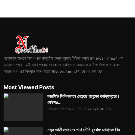
প্রত্যন্ত অঞ্চলে অবাধ এবং বস্তুনিষ্ঠ তথ্য প্রবাহ নিশ্চিত করাই #NewsTime24 এর
অন্যতম লক্ষ্য ।এই তথ্য প্রবাহ যে কোনো ব্যক্তি বা অঞ্চলকে এগিয়ে নিয়ে যাবে আরও
কয়েক ধাপ, এই বিশ্বাস সঙ্গে নিয়েই #NewsTime24 এর পথ চলা শুরু।
Most Viewed Posts
কারফিউ শিথিলকালে বেড়েছে মানুষের কর্মব্যস্ততা।
সেইসঙ...
Sraboni Shaha
Jul 29, 2024
0
915
নতুন জাতীয়তাবাদের পথে সৌদি যুবরাজ মোহাম্মদ বিন