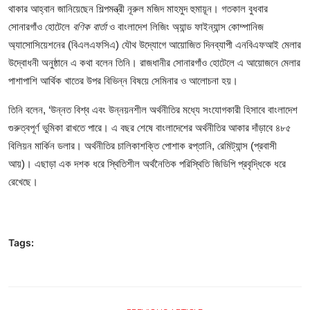
থাকার আহ্বান জানিয়েছেন শিল্পমন্ত্রী নূরুল মজিদ মাহমুদ হুমায়ূন। গতকাল বুধবার
সোনারগাঁও হোটেলে
বণিক বার্তা
ও বাংলাদেশ লিজিং অ্যান্ড ফাইন্যান্স কোম্পানিজ
অ্যাসোসিয়েশনের (বিএলএফসিএ) যৌথ উদ্যোগে আয়োজিত দিনব্যাপী এনবিএফআই মেলার
উদ্বোধনী অনুষ্ঠানে এ কথা বলেন তিনি। রাজধানীর সোনারগাঁও হোটেলে এ আয়োজনে মেলার
পাশাপাশি আর্থিক খাতের উপর বিভিন্ন বিষয়ে সেমিনার ও আলোচনা হয়।
তিনি বলেন, ‘উন্নত বিশ্ব এবং উন্নয়নশীল অর্থনীতির মধ্যে সংযোগকারী হিসাবে বাংলাদেশ
গুরুত্বপূর্ণ ভুমিকা রাখতে পারে। এ বছর শেষে বাংলাদেশের অর্থনীতির আকার দাঁড়াবে ৪৮৫
বিলিয়ন মার্কিন ডলার। অর্থনীতির চালিকাশক্তি পোশাক রপ্তানি, রেমিট্যান্স (প্রবাসী
আয়)। এছাড়া এক দশক ধরে স্থিতিশীল অর্থনৈতিক পরিস্থিতি জিডিপি প্রবৃদ্ধিকে ধরে
রেখেছে।
Tags: