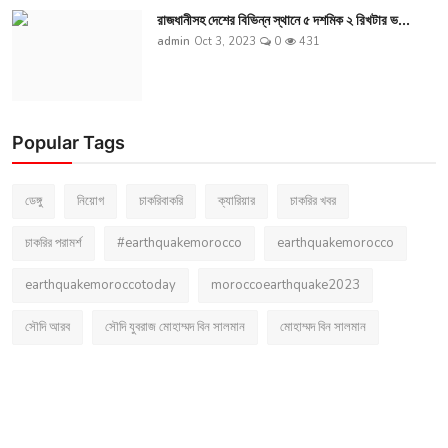
রাজধানীসহ দেশের বিভিন্ন স্থানে ৫ দশমিক ২ রিখটার ভ...
admin
Oct 3, 2023
0
431
Popular Tags
ডেঙ্গু
নিয়োগ
চাকরিবাকরি
ক্যারিয়ার
চাকরির খবর
চাকরির পরামর্শ
#earthquakemorocco
earthquakemorocco
earthquakemoroccotoday
moroccoearthquake2023
সৌদি আরব
সৌদি যুবরাজ মোহাম্মদ বিন সালমান
মোহাম্মদ বিন সালমান